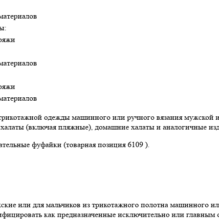
 материалов
ы:
пряжи
 материалов
пряжи
 материалов
рикотажной одежды машинного или ручного вязания мужской или
 халаты (включая пляжные), домашние халаты и аналогичные изд
тельные фуфайки (товарная позиция 6109 ).
ие или для мальчиков из трикотажного полотна машинного или
фицировать как предназначенные исключительно или главным об