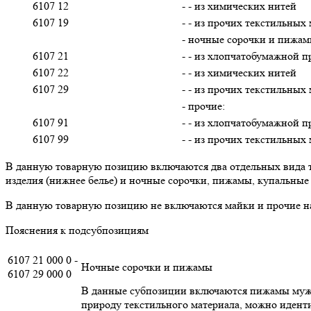
6107 12
- - из химических нитей
6107 19
- - из прочих текстильных
- ночные сорочки и пижам
6107 21
- - из хлопчатобумажной 
6107 22
- - из химических нитей
6107 29
- - из прочих текстильных
- прочие:
6107 91
- - из хлопчатобумажной 
6107 99
- - из прочих текстильных
В данную товарную позицию включаются два отдельных вида т
изделия (нижнее белье) и ночные сорочки, пижамы, купальные
В данную товарную позицию не включаются майки и прочие на
Пояснения к подсубпозициям
6107 21 000 0 -
Ночные сорочки и пижамы
6107 29 000 0
В данные субпозиции включаются пижамы мужск
природу текстильного материала, можно иденти