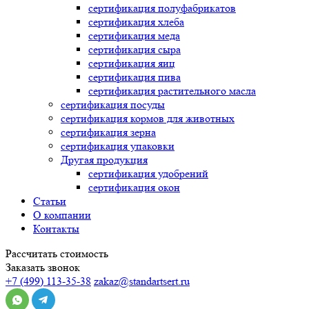
сертификация
полуфабрикатов
сертификация
хлеба
сертификация
меда
сертификация
сыра
сертификация
яиц
сертификация
пива
сертификация
растительного масла
сертификация
посуды
сертификация
кормов для животных
сертификация
зерна
сертификация
упаковки
Другая продукция
сертификация
удобрений
сертификация
окон
Статьи
О компании
Контакты
Рассчитать стоимость
Заказать звонок
+7 (499) 113-35-38
zakaz@standartsert.ru