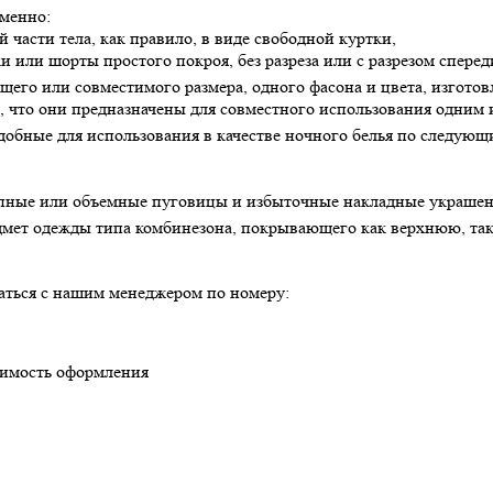
именно:
 части тела, как правило, в виде свободной куртки,
 или шорты простого покроя, без разреза или с разрезом сперед
го или совместимого размера, одного фасона и цвета, изгото
 что они предназначены для совместного использования одним 
бные для использования в качестве ночного белья по следующ
рупные или объемные пуговицы и избыточные накладные украшен
дмет одежды типа комбинезона, покрывающего как верхнюю, так 
аться с нашим менеджером по номеру:
оимость оформления