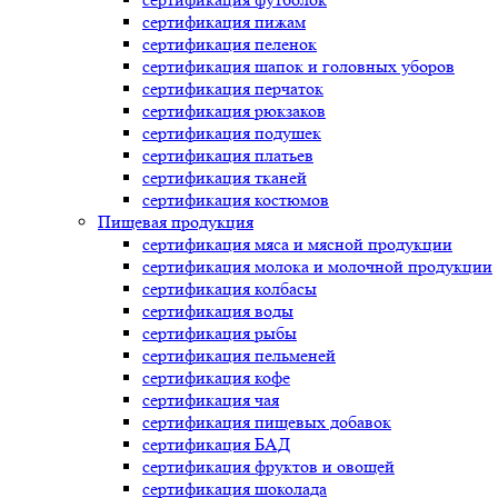
сертификация
пижам
сертификация
пеленок
сертификация
шапок и головных уборов
сертификация
перчаток
сертификация
рюкзаков
сертификация
подушек
сертификация
платьев
сертификация
тканей
сертификация
костюмов
Пищевая продукция
сертификация
мяса и мясной продукции
сертификация
молока и молочной продукции
сертификация
колбасы
сертификация
воды
сертификация
рыбы
сертификация
пельменей
сертификация
кофе
сертификация
чая
сертификация
пищевых добавок
сертификация
БАД
сертификация
фруктов и овощей
сертификация
шоколада