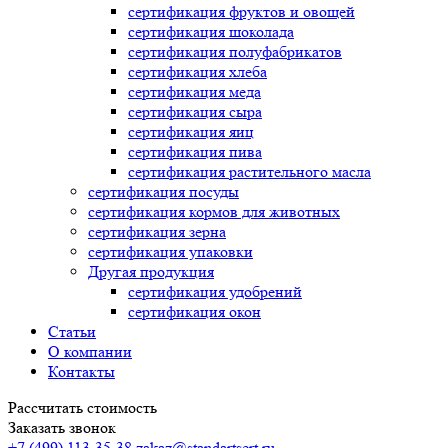
сертификация
фруктов и овощей
сертификация
шоколада
сертификация
полуфабрикатов
сертификация
хлеба
сертификация
меда
сертификация
сыра
сертификация
яиц
сертификация
пива
сертификация
растительного масла
сертификация
посуды
сертификация
кормов для животных
сертификация
зерна
сертификация
упаковки
Другая продукция
сертификация
удобрений
сертификация
окон
Статьи
О компании
Контакты
Рассчитать стоимость
Заказать звонок
+7 (499) 113-35-38
zakaz@standartsert.ru