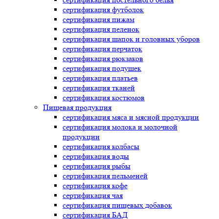
сертификация
футболок
сертификация
пижам
сертификация
пеленок
сертификация
шапок и головных уборов
сертификация
перчаток
сертификация
рюкзаков
сертификация
подушек
сертификация
платьев
сертификация
тканей
сертификация
костюмов
Пищевая продукция
сертификация
мяса и мясной продукции
сертификация
молока и молочной
продукции
сертификация
колбасы
сертификация
воды
сертификация
рыбы
сертификация
пельменей
сертификация
кофе
сертификация
чая
сертификация
пищевых добавок
сертификация
БАД