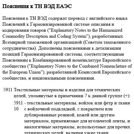
Пояснения к ТН ВЭД ЕАЭС
Пояснения к ТН ВЭД содержат перевод с английского языка
Пояснений к Гармонизированной системе описания и
кодирования товаров ("Explanatory Notes to the Harmonized
Commodity Description and Coding System"), разработанных
Всемирной таможенной организацией (Советом таможенного
сотрудничества). Дополнены пояснениями к детализации
позиций Гармонизированной системы, соответствующими
Пояснениям к Комбинированной номенклатуре Европейского
сообщества ("Explanatory Notes to the Combined Nomenclature of
the European Union"), разработанной Комиссией Европейского
сообщества, и национальными пояснениями.
5911
Текстильные материалы и изделия для технических
целей, упомянутые в примечании 7 к данной группе (+):
5911
- текстильные материалы, войлок или фетр и ткани
10
с войлочной подкладкой, с покрытием или
дублированные резиной, кожей или другим
материалом, применяемые для игольчатой ленты, и
аналогичные материалы, используемые для прочих
технических целей, включая узкие ткани,