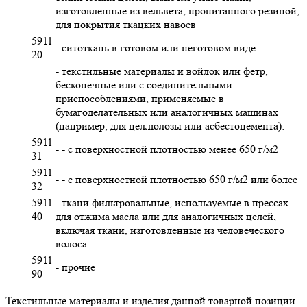
изготовленные из вельвета, пропитанного резиной,
для покрытия ткацких навоев
5911
- ситоткань в готовом или неготовом виде
20
- текстильные материалы и войлок или фетр,
бесконечные или с соединительными
приспособлениями, применяемые в
бумагоделательных или аналогичных машинах
(например, для целлюлозы или асбестоцемента):
5911
- - с поверхностной плотностью менее 650 г/м2
31
5911
- - с поверхностной плотностью 650 г/м2 или более
32
5911
- ткани фильтровальные, используемые в прессах
40
для отжима масла или для аналогичных целей,
включая ткани, изготовленные из человеческого
волоса
5911
- прочие
90
Текстильные материалы и изделия данной товарной позиции