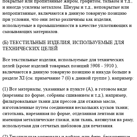
покрытые или пропитанные жиром, графитом, тальком и т.д.,
и иногда усилены металлом. Шнуры и т.д., непокрытые или
непропитанные, включаются в данную товарную позицию
при условии, что они легко различимы как изделия,
используемые в промышленности в качестве уплотняющих и
смазывающих материалов.
(Б) ТЕКСТИЛЬНЫЕ ИЗДЕЛИЯ, ИСПОЛЬЗУЕМЫЕ ДЛЯ
ТЕХНИЧЕСКИХ ЦЕЛЕЙ
Все текстильные изделия, используемые для технических
целей (кроме изделий товарных позиций 5908 - 5910 ),
включаются в данную товарную позицию и никуда больше в
разделе XI (см. примечание 7 (б) к данной группе ), например:
(1) Все материалы, указанные в пункте (А), в готовом виде
(нарезаны по форме, собраны сшиванием и т.д.), например,
фильтровальные ткани для прессов для отжима масла,
изготовленные путем соединения нескольких кусков ткани;
ситоткань, нарезанная по форме, отделанная лентами или
имеющая металлические глазки, или ткань, натянутая на раму,
используемая для сетчатых шаблонов для печатания.
(2) Текстильные материалы и войлок или фетр, бесконечные