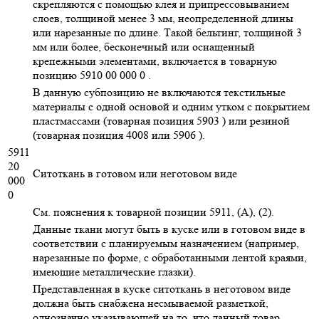
скрепляются с помощью клея и припрессовыванием
слоев, толщиной менее 3 мм, неопределенной длины
или нарезанные по длине. Такой бельтинг, толщиной 3
мм или более, бесконечный или оснащенный
крепежными элементами, включается в товарную
позицию 5910 00 000 0 .
В данную субпозицию не включаются текстильные
материалы с одной основой и одним утком с покрытием
пластмассами (товарная позиция 5903 ) или резиной
(товарная позиция 4008 или 5906 ).
5911
20
Ситоткань в готовом или неготовом виде
000
0
См. пояснения к товарной позиции 5911, (А), (2).
Данные ткани могут быть в куске или в готовом виде в
соответствии с планируемым назначением (например,
нарезанные по форме, с обработанными лентой краями,
имеющие металлические глазки).
Представленная в куске ситоткань в неготовом виде
должна быть снабжена несмываемой разметкой,
однозначно указывающей на то, что данный товар