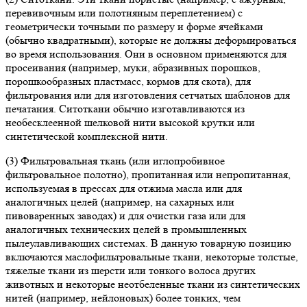
перевивочным или полотняным переплетением) с
геометрически точными по размеру и форме ячейками
(обычно квадратными), которые не должны деформироваться
во время использования. Они в основном применяются для
просеивания (например, муки, абразивных порошков,
порошкообразных пластмасс, кормов для скота), для
фильтрования или для изготовления сетчатых шаблонов для
печатания. Ситоткани обычно изготавливаются из
необесклеенной шелковой нити высокой крутки или
синтетической комплексной нити.
(3) Фильтровальная ткань (или иглопробивное
фильтровальное полотно), пропитанная или непропитанная,
используемая в прессах для отжима масла или для
аналогичных целей (например, на сахарных или
пивоваренных заводах) и для очистки газа или для
аналогичных технических целей в промышленных
пылеулавливающих системах. В данную товарную позицию
включаются маслофильтровальные ткани, некоторые толстые,
тяжелые ткани из шерсти или тонкого волоса других
животных и некоторые неотбеленные ткани из синтетических
нитей (например, нейлоновых) более тонких, чем