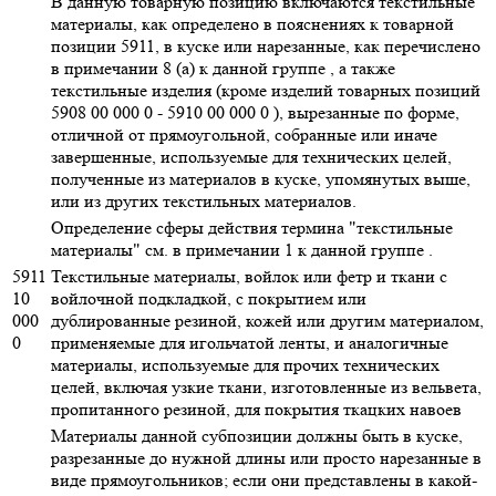
В данную товарную позицию включаются текстильные
материалы, как определено в пояснениях к товарной
позиции 5911, в куске или нарезанные, как перечислено
в примечании 8 (а) к данной группе , а также
текстильные изделия (кроме изделий товарных позиций
5908 00 000 0 - 5910 00 000 0 ), вырезанные по форме,
отличной от прямоугольной, собранные или иначе
завершенные, используемые для технических целей,
полученные из материалов в куске, упомянутых выше,
или из других текстильных материалов.
Определение сферы действия термина "текстильные
материалы" см. в примечании 1 к данной группе .
5911
Текстильные материалы, войлок или фетр и ткани с
10
войлочной подкладкой, с покрытием или
000
дублированные резиной, кожей или другим материалом,
0
применяемые для игольчатой ленты, и аналогичные
материалы, используемые для прочих технических
целей, включая узкие ткани, изготовленные из вельвета,
пропитанного резиной, для покрытия ткацких навоев
Материалы данной субпозиции должны быть в куске,
разрезанные до нужной длины или просто нарезанные в
виде прямоугольников; если они представлены в какой-