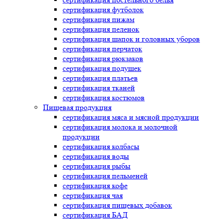
сертификация
футболок
сертификация
пижам
сертификация
пеленок
сертификация
шапок и головных уборов
сертификация
перчаток
сертификация
рюкзаков
сертификация
подушек
сертификация
платьев
сертификация
тканей
сертификация
костюмов
Пищевая продукция
сертификация
мяса и мясной продукции
сертификация
молока и молочной
продукции
сертификация
колбасы
сертификация
воды
сертификация
рыбы
сертификация
пельменей
сертификация
кофе
сертификация
чая
сертификация
пищевых добавок
сертификация
БАД