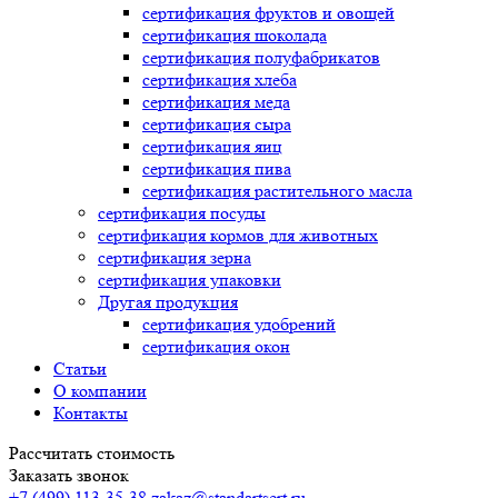
сертификация
фруктов и овощей
сертификация
шоколада
сертификация
полуфабрикатов
сертификация
хлеба
сертификация
меда
сертификация
сыра
сертификация
яиц
сертификация
пива
сертификация
растительного масла
сертификация
посуды
сертификация
кормов для животных
сертификация
зерна
сертификация
упаковки
Другая продукция
сертификация
удобрений
сертификация
окон
Статьи
О компании
Контакты
Рассчитать стоимость
Заказать звонок
+7 (499) 113-35-38
zakaz@standartsert.ru