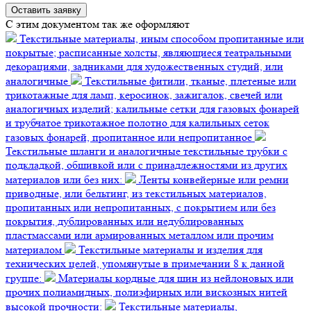
C этим документом так же оформляют
Текстильные материалы, иным способом пропитанные или
покрытые; расписанные холсты, являющиеся театральными
декорациями, задниками для художественных студий, или
аналогичные
Текстильные фитили, тканые, плетеные или
трикотажные для ламп, керосинок, зажигалок, свечей или
аналогичных изделий; калильные сетки для газовых фонарей
и трубчатое трикотажное полотно для калильных сеток
газовых фонарей, пропитанное или непропитанное
Текстильные шланги и аналогичные текстильные трубки с
подкладкой, обшивкой или с принадлежностями из других
материалов или без них:
Ленты конвейерные или ремни
приводные, или бельтинг, из текстильных материалов,
пропитанных или непропитанных, с покрытием или без
покрытия, дублированных или недублированных
пластмассами или армированных металлом или прочим
материалом
Текстильные материалы и изделия для
технических целей, упомянутые в примечании 8 к данной
группе:
Материалы кордные для шин из нейлоновых или
прочих полиамидных, полиэфирных или вискозных нитей
высокой прочности:
Текстильные материалы,