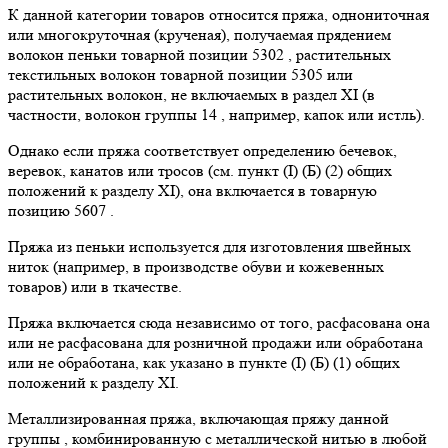
К данной категории товаров относится пряжа, однониточная
или многокруточная (крученая), получаемая прядением
волокон пеньки товарной позиции 5302 , растительных
текстильных волокон товарной позиции 5305 или
растительных волокон, не включаемых в раздел XI (в
частности, волокон группы 14 , например, капок или истль).
Однако если пряжа соответствует определению бечевок,
веревок, канатов или тросов (см. пункт (I) (Б) (2) общих
положений к разделу XI), она включается в товарную
позицию 5607 .
Пряжа из пеньки используется для изготовления швейных
ниток (например, в производстве обуви и кожевенных
товаров) или в ткачестве.
Пряжа включается сюда независимо от того, расфасована она
или не расфасована для розничной продажи или обработана
или не обработана, как указано в пункте (I) (Б) (1) общих
положений к разделу XI.
Металлизированная пряжа, включающая пряжу данной
группы , комбинированную с металлической нитью в любой