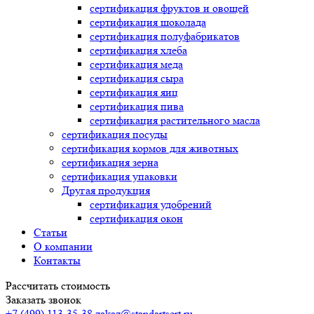
сертификация
фруктов и овощей
сертификация
шоколада
сертификация
полуфабрикатов
сертификация
хлеба
сертификация
меда
сертификация
сыра
сертификация
яиц
сертификация
пива
сертификация
растительного масла
сертификация
посуды
сертификация
кормов для животных
сертификация
зерна
сертификация
упаковки
Другая продукция
сертификация
удобрений
сертификация
окон
Статьи
О компании
Контакты
Рассчитать стоимость
Заказать звонок
+7 (499) 113-35-38
zakaz@standartsert.ru