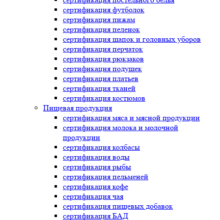
сертификация
футболок
сертификация
пижам
сертификация
пеленок
сертификация
шапок и головных уборов
сертификация
перчаток
сертификация
рюкзаков
сертификация
подушек
сертификация
платьев
сертификация
тканей
сертификация
костюмов
Пищевая продукция
сертификация
мяса и мясной продукции
сертификация
молока и молочной
продукции
сертификация
колбасы
сертификация
воды
сертификация
рыбы
сертификация
пельменей
сертификация
кофе
сертификация
чая
сертификация
пищевых добавок
сертификация
БАД