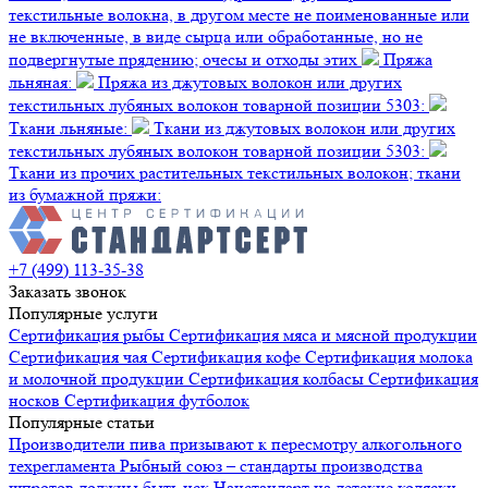
текстильные волокна, в другом месте не поименованные или
не включенные, в виде сырца или обработанные, но не
подвергнутые прядению; очесы и отходы этих
Пряжа
льняная:
Пряжа из джутовых волокон или других
текстильных лубяных волокон товарной позиции 5303:
Ткани льняные:
Ткани из джутовых волокон или других
текстильных лубяных волокон товарной позиции 5303:
Ткани из прочих растительных текстильных волокон; ткани
из бумажной пряжи:
+7 (499) 113-35-38
Заказать звонок
Популярные услуги
Сертификация
рыбы
Сертификация
мяса и мясной продукции
Сертификация
чая
Сертификация
кофе
Сертификация
молока
и молочной продукции
Сертификация
колбасы
Сертификация
носков
Сертификация
футболок
Популярные статьи
Производители пива призывают к пересмотру алкогольного
техрегламента
Рыбный союз – стандарты производства
шпротов должны быть иск
Нацстандарт на детские коляски