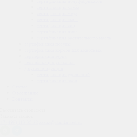
сертификация
полуфабрикатов
сертификация
хлеба
сертификация
меда
сертификация
сыра
сертификация
яиц
сертификация
пива
сертификация
растительного масла
сертификация
посуды
сертификация
кормов для животных
сертификация
зерна
сертификация
упаковки
Другая продукция
сертификация
удобрений
сертификация
окон
Статьи
О компании
Контакты
Рассчитать стоимость
Заказать звонок
+7 (499) 113-35-38
zakaz@standartsert.ru