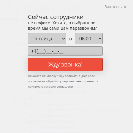
Закрыть
Сейчас сотрудники
Ваш город:
Москва
не в офисе. Хотите, в выбранное
время мы сами Вам перезвоним?
в
Услуги
Сертификат соответствия ТР ТС
Декларация соответствия ТР ТС
Технические условия (ТУ)
Жду звонка!
Отказное письмо
сертификация
ISO (ИСО)
Нажимая на кнопку "
Жду звонка!
", я даю свое
сертификация
ISO 9001
согласие на обработку персональных данных и
сертификация
ISO 14001
принимаю
условия соглашения
сертификация
ISO 22000
Продукция
Косметическая продукция
сертификация
косметики и парфюмерии
сертификация
крема
Машины и оборудование
сертификация
насосов
сертификация
станков