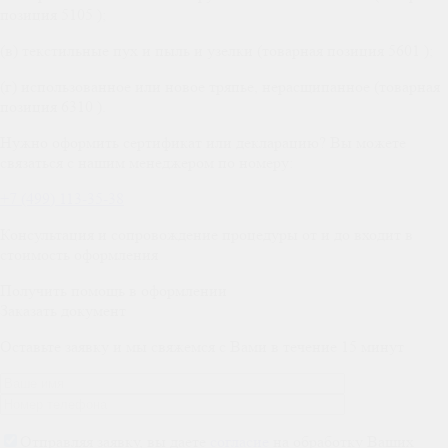
позиция 5105 );
(в) текстильные пух и пыль и узелки (товарная позиция 5601 );
(г) использованное или новое тряпье, нерасщипанное (товарная
позиция 6310 ).
Нужно оформить сертификат или декларацию? Вы можете
связаться с нашим менеджером по номеру:
+7 (499) 113-35-38
Консультация и сопровождение процедуры от и до входит в
стоимость оформления
Получить помощь в оформлении
Заказать документ
Оставьте заявку и мы свяжемся с Вами в течение 15 минут
Отправляя заявку, вы даете
согласие
на обработку Ваших