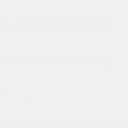
выработанного из этих видов пряжи.
(2) Экстрагированную шерсть, полученную расщипыванием
шерсти, оставшейся после обработки смешанного тряпья,
обычно кислотой, чтобы удалить волокна растительного
происхождения (например, хлопковые) или искусственные
волокна.
Расщипанное сырье из шерсти или тонкого или грубого волоса
животных данной товарной позиции обычно перерабатывается
в пряжу как таковое или в смеси с новыми волокнами и
используется для производства тканей или трикотажных
полотен, войлока или фетра или для прокладок или набивки.
В данную товарную позицию включается расщипанное сырье
независимо от того, отбеленное оно или неотбеленное,
окрашенное или неокрашенное.
В данную товарную позицию не включаются:
(а) вата (товарная позиция 3005 или 5601 );
(б) подвергнутое кардо- или гребнечесанию расщипанное сырье
из шерсти или тонкого или грубого волоса животных (товарная