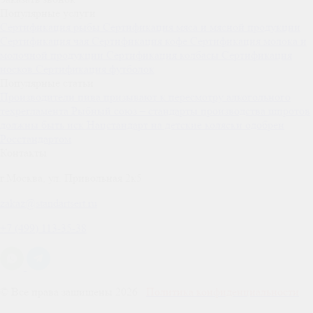
Популярные услуги
Сертификация
рыбы
Сертификация
мяса и мясной продукции
Сертификация
чая
Сертификация
кофе
Сертификация
молока и
молочной продукции
Сертификация
колбасы
Сертификация
носков
Сертификация
футболок
Популярные статьи
Производители пива призывают к пересмотру алкогольного
техрегламента
Рыбный союз – стандарты производства шпротов
должны быть иск
Нацстандарт на детские коляски одобрен
Росстандартом
Контакты
г.Москва, ул. Привольная 2к5
zakaz@standartsert.ru
+7 (499) 113-35-38
© Все права защищены 2026
Политика конфиденциальности