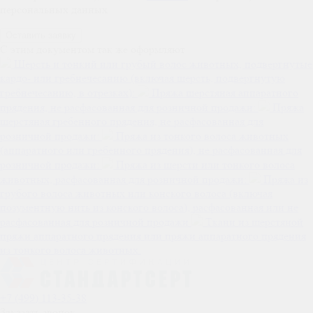
персональных данных
C этим документом так же оформляют
Шерсть и тонкий или грубый волос животных, подвергнутые
кардо- или гребнечесанию (включая шерсть, подвергнутую
гребнечесанию, в отрезках):
Пряжа шерстяная аппаратного
прядения, не расфасованная для розничной продажи:
Пряжа
шерстяная гребенного прядения, не расфасованная для
розничной продажи:
Пряжа из тонкого волоса животных
(аппаратного или гребенного прядения), не расфасованная для
розничной продажи:
Пряжа из шерсти или тонкого волоса
животных, расфасованная для розничной продажи:
Пряжа из
грубого волоса животных или конского волоса (включая
позументную нить из конского волоса), расфасованная или не
расфасованная для розничной продажи
Ткани из шерстяной
пряжи аппаратного прядения или пряжи аппаратного прядения
из тонкого волоса животных:
+7 (499) 113-35-38
Заказать звонок