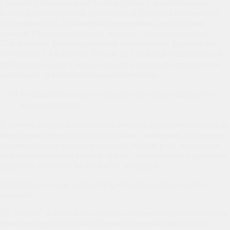
Commodity Description and Coding System"), разработанных
Всемирной таможенной организацией (Советом таможенного
сотрудничества). Дополнены пояснениями к детализации
позиций Гармонизированной системы, соответствующими
Пояснениям к Комбинированной номенклатуре Европейского
сообщества ("Explanatory Notes to the Combined Nomenclature of
the European Union"), разработанной Комиссией Европейского
сообщества, и национальными пояснениями.
5104
Расщипанное сырье из шерсти или тонкого или грубого
волоса животных
В данную товарную позицию включается расщипанное сырье из
шерсти или тонкого или грубого волоса животных, получаемое
расщипыванием лоскута из вязаных, тканых и т.д. материалов
или расщипыванием отходов пряжи, образующихся в процессах
прядения, ткачества, вязания и т.п. операций.
Расщипанное сырье из шерсти (регенерированная шерсть)
включает:
(1) "Шодди" и волокно из лоскута, получаемые расщипыванием
пряжи аппаратного или гребенного прядения или лоскута,