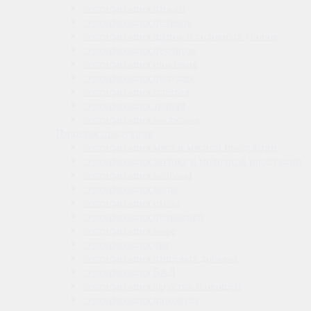
сертификация
пижам
сертификация
пеленок
сертификация
шапок и головных уборов
сертификация
перчаток
сертификация
рюкзаков
сертификация
подушек
сертификация
платьев
сертификация
тканей
сертификация
костюмов
Пищевая продукция
сертификация
мяса и мясной продукции
сертификация
молока и молочной продукции
сертификация
колбасы
сертификация
воды
сертификация
рыбы
сертификация
пельменей
сертификация
кофе
сертификация
чая
сертификация
пищевых добавок
сертификация
БАД
сертификация
фруктов и овощей
сертификация
шоколада