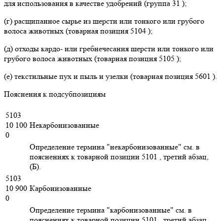
для использования в качестве удобрений (группа 31 );
(г) расщипанное сырье из шерсти или тонкого или грубого
волоса животных (товарная позиция 5104 );
(д) отходы кардо- или гребнечесания шерсти или тонкого или
грубого волоса животных (товарная позиция 5105 );
(е) текстильные пух и пыль и узелки (товарная позиция 5601 ).
Пояснения к подсубпозициям
5103
10 100
Некарбонизованные
0
Определение термина "некарбонизованные" см. в
пояснениях к товарной позиции 5101 , третий абзац,
(Б).
5103
10 900
Карбонизованные
0
Определение термина "карбонизованные" см. в
пояснениях к товарной позиции 5101 , третий абзац,