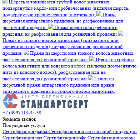
Шерсть и тонкий или грубый волос животных,
подвергнутые кардо- или гребнечесанию (включая шерсть,
подвергнутую гребнечесанию, в отрезках):
Пряжа
шерстяная аппаратного прядения, не расфасованная для
розничной продажи:
Пряжа шерстяная гребенного
прядения, не расфасованная для розничной продажи:
Пряжа из тонкого волоса животных (аппаратного или
гребенного прядения), не расфасованная для розничной
продажи:
Пряжа из шерсти или тонкого волоса животных,
расфасованная для розничной продажи:
Пряжа из грубого
волоса животных или конского волоса (включая позументную
нить из конского волоса), расфасованная или не
расфасованная для розничной продажи
Ткани из
шерстяной пряжи аппаратного прядения или пряжи
аппаратного прядения из тонкого волоса животных:
+7 (499) 113-35-38
Заказать звонок
Популярные услуги
Сертификация
рыбы
Сертификация
мяса и мясной продукции
Сертификация
чая
Сертификация
кофе
Сертификация
молока