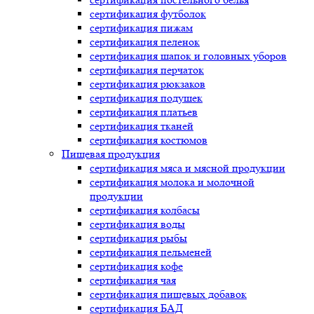
сертификация
футболок
сертификация
пижам
сертификация
пеленок
сертификация
шапок и головных уборов
сертификация
перчаток
сертификация
рюкзаков
сертификация
подушек
сертификация
платьев
сертификация
тканей
сертификация
костюмов
Пищевая продукция
сертификация
мяса и мясной продукции
сертификация
молока и молочной
продукции
сертификация
колбасы
сертификация
воды
сертификация
рыбы
сертификация
пельменей
сертификация
кофе
сертификация
чая
сертификация
пищевых добавок
сертификация
БАД