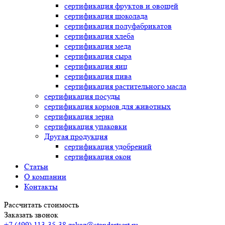
сертификация
фруктов и овощей
сертификация
шоколада
сертификация
полуфабрикатов
сертификация
хлеба
сертификация
меда
сертификация
сыра
сертификация
яиц
сертификация
пива
сертификация
растительного масла
сертификация
посуды
сертификация
кормов для животных
сертификация
зерна
сертификация
упаковки
Другая продукция
сертификация
удобрений
сертификация
окон
Статьи
О компании
Контакты
Рассчитать стоимость
Заказать звонок
+7 (499) 113-35-38
zakaz@standartsert.ru