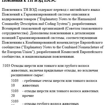
Пояснения к ТН ВЭД ЕАЭС
Пояснения к ТН ВЭД содержат перевод с английского языка
Пояснений к Гармонизированной системе описания и
кодирования товаров ("Explanatory Notes to the Harmonized
Commodity Description and Coding System"), разработанных
Всемирной таможенной организацией (Советом таможенного
сотрудничества). Дополнены пояснениями к детализации
позиций Гармонизированной системы, соответствующими
Пояснениям к Комбинированной номенклатуре Европейского
сообщества ("Explanatory Notes to the Combined Nomenclature of
the European Union"), разработанной Комиссией Европейского
сообщества, и национальными пояснениями.
5103
Отходы шерсти или тонкого или грубого волоса
животных, включая прядильные отходы, но исключая
расщипанное сырье:
5103
- гребенные очесы шерсти или тонкого волоса
10
животных
5103
- отходы шерсти или тонкого волоса животных
20
прочие
5103
- отходы грубого волоса животных