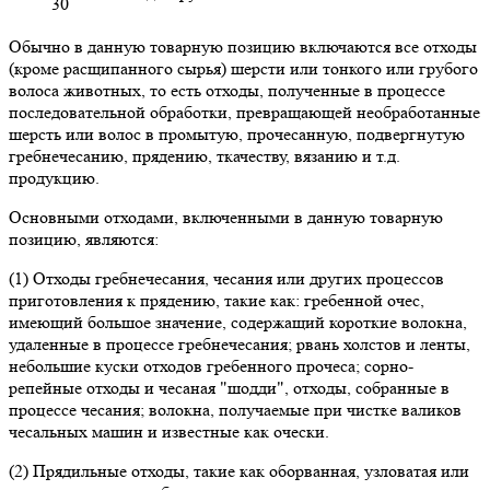
30
Обычно в данную товарную позицию включаются все отходы
(кроме расщипанного сырья) шерсти или тонкого или грубого
волоса животных, то есть отходы, полученные в процессе
последовательной обработки, превращающей необработанные
шерсть или волос в промытую, прочесанную, подвергнутую
гребнечесанию, прядению, ткачеству, вязанию и т.д.
продукцию.
Основными отходами, включенными в данную товарную
позицию, являются:
(1) Отходы гребнечесания, чесания или других процессов
приготовления к прядению, такие как: гребенной очес,
имеющий большое значение, содержащий короткие волокна,
удаленные в процессе гребнечесания; рвань холстов и ленты,
небольшие куски отходов гребенного прочеса; сорно-
репейные отходы и чесаная "шодди", отходы, собранные в
процессе чесания; волокна, получаемые при чистке валиков
чесальных машин и известные как очески.
(2) Прядильные отходы, такие как оборванная, узловатая или