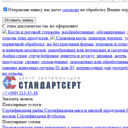
Отправляя заявку, вы даете
согласие
на обработку Ваших пе
C этим документом так же оформляют
Кости и роговой стержень, необработанные, обезжиренные,
отходы этих продуктов:
Слоновая кость, панцири черепах, у
первичной обработке, но без придания формы; порошок и отхо
и панцири моллюсков, ракообразных или иглокожих и скелетн
Амбра серая, струя бобровая, циветта и мускус; шпанки; желч
продуктов, свежие, охлажденные, мороженые или обработанн
павшие животные группы 01 или 03, непригодные для употреб
их отходы:
+7 (499) 113-35-38
Заказать звонок
Популярные услуги
Сертификация
рыбы
Сертификация
мяса и мясной продукции
носков
Сертификация
футболок
Популярные статьи
Производители пива призывают к пересмотру алкогольного те