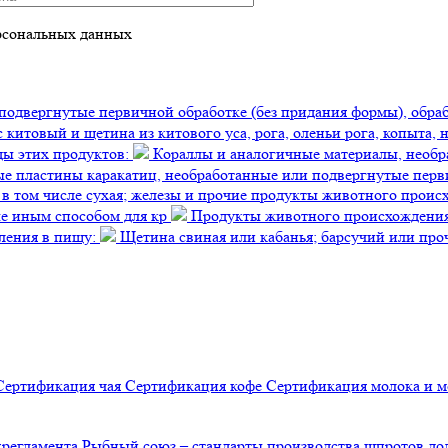
рсональных данных
 подвергнутые первичной обработке (без придания формы), обр
с китовый и щетина из китового уса, рога, оленьи рога, копыта,
ды этих продуктов:
Кораллы и аналогичные материалы, необр
ые пластины каракатиц, необработанные или подвергнутые перв
ь, в том числе сухая; железы и прочие продукты животного прои
ые иным способом для кр
Продукты животного происхождения,
ления в пищу:
Щетина свиная или кабанья; барсучий или про
Сертификация
чая
Сертификация
кофе
Сертификация
молока и 
хрегламента
Рыбный союз – стандарты производства шпротов д