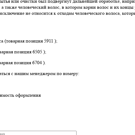
мытья или очистки был подвергнут дальнейшей обработке, напри
, а также человеческий волос, в котором корни волос и их конц
о исключение не относится к отходам человеческого волоса, кот
а (товарная позиция 5911 );
варная позиция 6505 );
варная позиция 6704 ).
аться с нашим менеджером по номеру:
оимость оформления