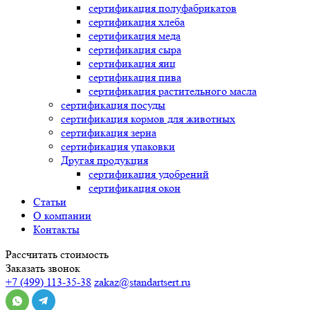
сертификация
полуфабрикатов
сертификация
хлеба
сертификация
меда
сертификация
сыра
сертификация
яиц
сертификация
пива
сертификация
растительного масла
сертификация
посуды
сертификация
кормов для животных
сертификация
зерна
сертификация
упаковки
Другая продукция
сертификация
удобрений
сертификация
окон
Статьи
О компании
Контакты
Рассчитать стоимость
Заказать звонок
+7 (499) 113-35-38
zakaz@standartsert.ru