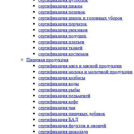
сертификация
пижам
сертификация
пеленок
сертификация
шапок и головных уборов
сертификация
перчаток
сертификация
рюкзаков
сертификация
подушек
сертификация
платьев
сертификация
тканей
сертификация
костюмов
Пищевая продукция
сертификация
мяса и мясной продукции
сертификация
молока и молочной продукции
сертификация
колбасы
сертификация
воды
сертификация
рыбы
сертификация
пельменей
сертификация
кофе
сертификация
чая
сертификация
пищевых добавок
сертификация
БАД
сертификация
фруктов и овощей
сертификация
шоколада