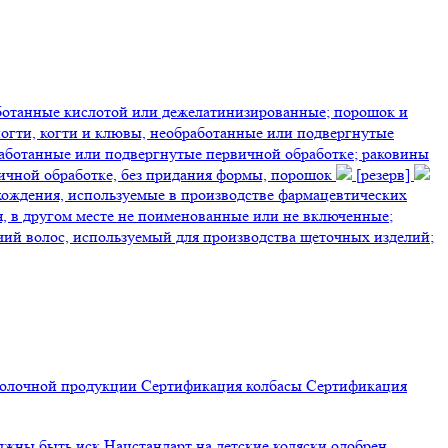
аботанные кислотой или дежелатинизированные; порошок и
 ногти, когти и клювы, необработанные или подвергнутые
аботанные или подвергнутые первичной обработке; раковины
ичной обработке, без придания формы, порошок
[резерв]
схождения, используемые в производстве фармацевтических
 в другом месте не поименованные или не включенные;
чий волос, используемый для производства щеточных изделий;
молочной продукции
Сертификация
колбасы
Сертификация
олжны быть иск
Нацстандарт на детские коляски одобрен