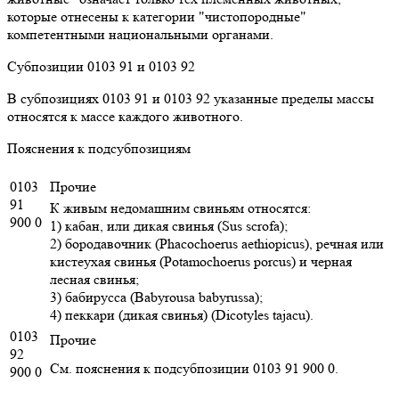
которые отнесены к категории "чистопородные"
компетентными национальными органами.
Субпозиции 0103 91 и 0103 92
В субпозициях 0103 91 и 0103 92 указанные пределы массы
относятся к массе каждого животного.
Пояснения к подсубпозициям
0103
Прочие
91
К живым недомашним свиньям относятся:
900 0
1) кабан, или дикая свинья (Sus scrofa);
2) бородавочник (Phacochoerus aethiopicus), речная или
кистеухая свинья (Potamochoerus porcus) и черная
лесная свинья;
3) бабирусса (Babyrousa babyrussa);
4) пеккари (дикая свинья) (Dicotyles tajacu).
0103
Прочие
92
См. пояснения к подсубпозиции 0103 91 900 0.
900 0