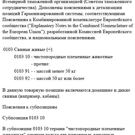
Всемирной таможенной организацией (Советом таможенного
сотрудничества). Дополнены пояснениями к детализации
позиций Гармонизированной системы, соответствующими
Пояснениям к Комбинированной номенклатуре Европейского
сообщества ("Explanatory Notes to the Combined Nomenclature of
the European Union"), разработанной Комиссией Европейского
сообщества, и национальными пояснениями.
0103
Свиньи живые (+):
0103 10
- чистопородные племенные животные
- прочие:
0103 91
- - массой менее 50 кг
0103 92
- - массой 50 кг или более
В данную товарную позицию включаются домашние и дикие
свиньи (например, кабаны).
Пояснения к субпозициям.
Субпозиция 0103 10
В субпозиции 0103 10 термин "чистопородные племенные
животные" означает только тех племенных животных,