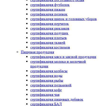
сертификация
футболок
сертификация
пижам
сертификация
пеленок
сертификация
шапок и головных уборов
сертификация
перчаток
сертификация
рюкзаков
сертификация
подушек
сертификация
платьев
сертификация
тканей
сертификация
костюмов
Пищевая продукция
сертификация
мяса и мясной продукции
сертификация
молока и молочной
продукции
сертификация
колбасы
сертификация
воды
сертификация
рыбы
сертификация
пельменей
сертификация
кофе
сертификация
чая
сертификация
пищевых добавок
сертификация
БАД