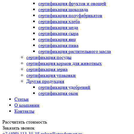
сертификация
фруктов и овощей
сертификация
шоколада
сертификация
полуфабрикатов
сертификация
хлеба
сертификация
меда
сертификация
сыра
сертификация
яиц
сертификация
пива
сертификация
растительного масла
сертификация
посуды
сертификация
кормов для животных
сертификация
зерна
сертификация
упаковки
Другая продукция
сертификация
удобрений
сертификация
окон
Статьи
О компании
Контакты
Рассчитать стоимость
Заказать звонок
+7 (499) 113-35-38
zakaz@standartsert.ru