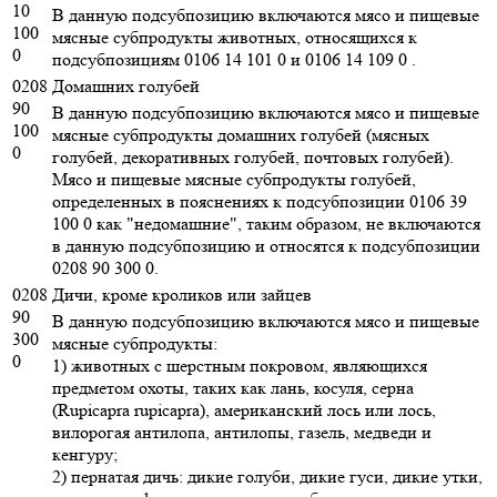
10
В данную подсубпозицию включаются мясо и пищевые
100
мясные субпродукты животных, относящихся к
0
подсубпозициям 0106 14 101 0 и 0106 14 109 0 .
0208
Домашних голубей
90
В данную подсубпозицию включаются мясо и пищевые
100
мясные субпродукты домашних голубей (мясных
0
голубей, декоративных голубей, почтовых голубей).
Мясо и пищевые мясные субпродукты голубей,
определенных в пояснениях к подсубпозиции 0106 39
100 0 как "недомашние", таким образом, не включаются
в данную подсубпозицию и относятся к подсубпозиции
0208 90 300 0.
0208
Дичи, кроме кроликов или зайцев
90
В данную подсубпозицию включаются мясо и пищевые
300
мясные субпродукты:
0
1) животных с шерстным покровом, являющихся
предметом охоты, таких как лань, косуля, серна
(Rupicapra rupicapra), американский лось или лось,
вилорогая антилопа, антилопы, газель, медведи и
кенгуру;
2) пернатая дичь: дикие голуби, дикие гуси, дикие утки,