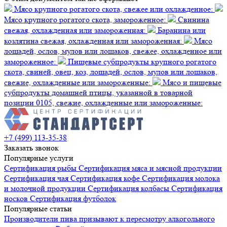
Мясо крупного рогатого скота, свежее или охлажденное:
Мясо крупного рогатого скота, замороженное:
Свинина
свежая, охлажденная или замороженная:
Баранина или
козлятина свежая, охлажденная или замороженная:
Мясо
лошадей, ослов, мулов или лошаков, свежее, охлажденное или
замороженное:
Пищевые субпродукты крупного рогатого
скота, свиней, овец, коз, лошадей, ослов, мулов или лошаков,
свежие, охлажденные или замороженные:
Мясо и пищевые
субпродукты домашней птицы, указанной в товарной
позиции 0105, свежие, охлажденные или замороженные:
+7 (499) 113-35-38
Заказать звонок
Популярные услуги
Сертификация
рыбы
Сертификация
мяса и мясной продукции
Сертификация
чая
Сертификация
кофе
Сертификация
молока
и молочной продукции
Сертификация
колбасы
Сертификация
носков
Сертификация
футболок
Популярные статьи
Производители пива призывают к пересмотру алкогольного