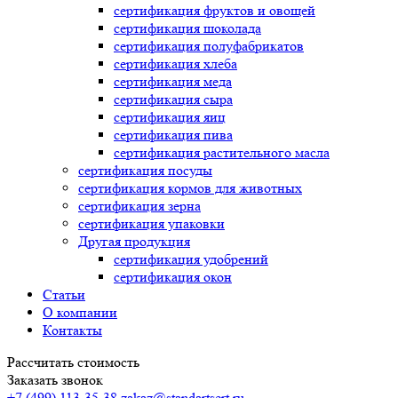
сертификация
фруктов и овощей
сертификация
шоколада
сертификация
полуфабрикатов
сертификация
хлеба
сертификация
меда
сертификация
сыра
сертификация
яиц
сертификация
пива
сертификация
растительного масла
сертификация
посуды
сертификация
кормов для животных
сертификация
зерна
сертификация
упаковки
Другая продукция
сертификация
удобрений
сертификация
окон
Статьи
О компании
Контакты
Рассчитать стоимость
Заказать звонок
+7 (499) 113-35-38
zakaz@standartsert.ru