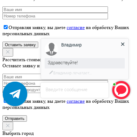
Отправляя заявку, вы даете
согласие
на обработку Ваших
персональных данных
Владимир
Здравствуйте!
Рассчитать стоимость
Оставьте заявку и мы свяжемся с Вами в течение 15 минут
Давайте я Вас проконсультирую
Введите сообщение
Отправляя заявку, вы даете
согласие
на обработку Ваших
персональных данных
Выбрать город