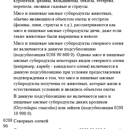
куропатки, фазаны, вальдшнепы, бекасы, тетерева,
перепела, овсянки садовые и страусы.
Мясо и пищевые мясные субпродукты животных,
обычно являющихся объектом охоты и отстрела
(фазаны, лани, страусы и т.д.), рассматриваются как
мясо и пищевые мясные субпродукты дичи, даже если
такие животные были выращены в неволе.
Мясо и пищевые мясные субпродукты северного оленя
не включаются в данную подсубпозицию
(подсубпозиция 0208 90 600 0). Однако мясо и пищевые
мясные субпродукты некоторых видов северного оленя
(например, карибу - канадского оленя) включаются в
данную подсубпозицию при условии предоставления
подтверждения о том, что мясо и пищевые мясные
субпродукты получены от животных, которые жили в
естественных условиях и являлись объектом охоты.
В данную подсубпозицию не включаются мясо и
пищевые мясные субпродукты диких кроликов
(Oryctolagus cuniculus) или зайцев (подсубпозиция 0208
10 900 0).
0208
Северных оленей
90