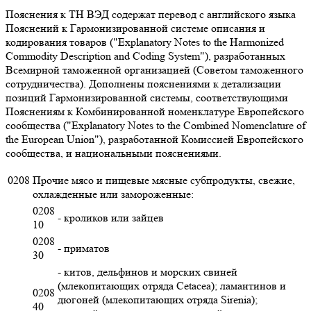
Пояснения к ТН ВЭД содержат перевод с английского языка
Пояснений к Гармонизированной системе описания и
кодирования товаров ("Explanatory Notes to the Harmonized
Commodity Description and Coding System"), разработанных
Всемирной таможенной организацией (Советом таможенного
сотрудничества). Дополнены пояснениями к детализации
позиций Гармонизированной системы, соответствующими
Пояснениям к Комбинированной номенклатуре Европейского
сообщества ("Explanatory Notes to the Combined Nomenclature of
the European Union"), разработанной Комиссией Европейского
сообщества, и национальными пояснениями.
0208
Прочие мясо и пищевые мясные субпродукты, свежие,
охлажденные или замороженные:
0208
- кроликов или зайцев
10
0208
- приматов
30
- китов, дельфинов и морских свиней
(млекопитающих отряда Cetacea); ламантинов и
0208
дюгоней (млекопитающих отряда Sirenia);
40