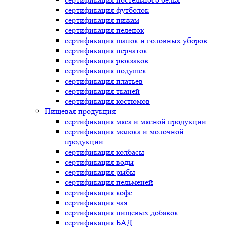
сертификация
футболок
сертификация
пижам
сертификация
пеленок
сертификация
шапок и головных уборов
сертификация
перчаток
сертификация
рюкзаков
сертификация
подушек
сертификация
платьев
сертификация
тканей
сертификация
костюмов
Пищевая продукция
сертификация
мяса и мясной продукции
сертификация
молока и молочной
продукции
сертификация
колбасы
сертификация
воды
сертификация
рыбы
сертификация
пельменей
сертификация
кофе
сертификация
чая
сертификация
пищевых добавок
сертификация
БАД