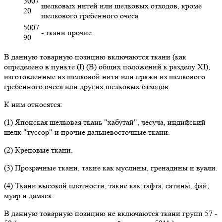
5007
шелковых нитей или шелковых отходов, кроме
20
шелкового гребенного очеса
5007
- ткани прочие
90
В данную товарную позицию включаются ткани (как
определено в пункте (I) (В) общих положений к разделу XI),
изготовленные из шелковой нити или пряжи из шелкового
гребенного очеса или других шелковых отходов.
К ним относятся:
(1) Японская шелковая ткань "хабутай", чесуча, индийский
шелк "туссор" и прочие дальневосточные ткани.
(2) Креповые ткани.
(3) Прозрачные ткани, такие как муслины, гренадины и вуали.
(4) Ткани высокой плотности, такие как тафта, сатины, фай,
муар и дамаск.
В данную товарную позицию не включаются ткани групп 57 -