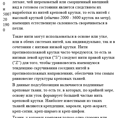
легкие, чей шероховатый или сморщенный внешний
0
вид в готовом состоянии является следствием их
и
выработки из нитей креповой крутки, то есть нитей с
5007
высокой круткой (обычно 2000 - 3600 круток на метр),
20
имеющих естественную склонность сворачиваться в
190
петли.
0
Такие нити могут использоваться в основе или утке,
или в обеих системах нитей, как индивидуально, так и в
сочетании с нитями низкой крутки. Нити
противоположной крутки часто чередуются, то есть за
нитями левой крутки ("S") следуют нити правой крутки
("Z") для того, чтобы уравновесить имеющуюся
тенденцию скручивания соседних нитей в
противоположных направлениях, обеспечив тем самым
равновесие структуры креповых тканей.
В данные подсубпозиции включаются подлинные
креповые ткани, то есть те, в которых, по крайней мере,
основу или уток формирует большей частью нить
креповой крутки. Наиболее известными из таких
тканей являются крепдешин, марокен, креп-жоржет,
креп-сатин, креп-шармез и креп-шифон.
Ткани, у которых креповая только одна сторона или