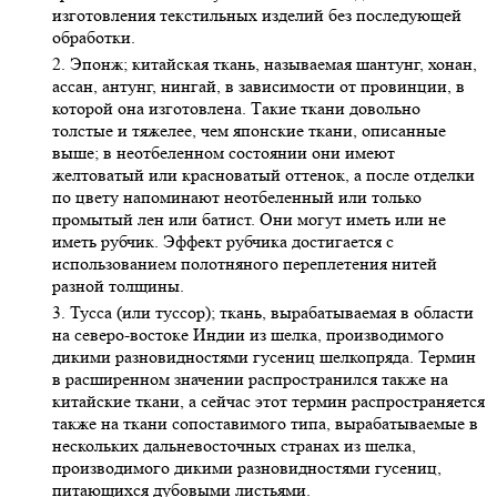
изготовления текстильных изделий без последующей
обработки.
2. Эпонж; китайская ткань, называемая шантунг, хонан,
ассан, антунг, нингай, в зависимости от провинции, в
которой она изготовлена. Такие ткани довольно
толстые и тяжелее, чем японские ткани, описанные
выше; в неотбеленном состоянии они имеют
желтоватый или красноватый оттенок, а после отделки
по цвету напоминают неотбеленный или только
промытый лен или батист. Они могут иметь или не
иметь рубчик. Эффект рубчика достигается с
использованием полотняного переплетения нитей
разной толщины.
3. Тусса (или туссор); ткань, вырабатываемая в области
на северо-востоке Индии из шелка, производимого
дикими разновидностями гусениц шелкопряда. Термин
в расширенном значении распространился также на
китайские ткани, а сейчас этот термин распространяется
также на ткани сопоставимого типа, вырабатываемые в
нескольких дальневосточных странах из шелка,
производимого дикими разновидностями гусениц,
питающихся дубовыми листьями.