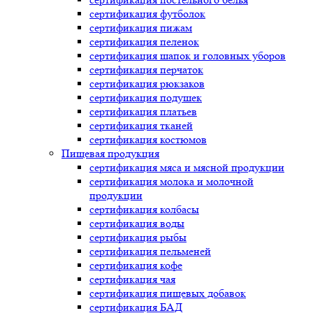
сертификация
футболок
сертификация
пижам
сертификация
пеленок
сертификация
шапок и головных уборов
сертификация
перчаток
сертификация
рюкзаков
сертификация
подушек
сертификация
платьев
сертификация
тканей
сертификация
костюмов
Пищевая продукция
сертификация
мяса и мясной продукции
сертификация
молока и молочной
продукции
сертификация
колбасы
сертификация
воды
сертификация
рыбы
сертификация
пельменей
сертификация
кофе
сертификация
чая
сертификация
пищевых добавок
сертификация
БАД