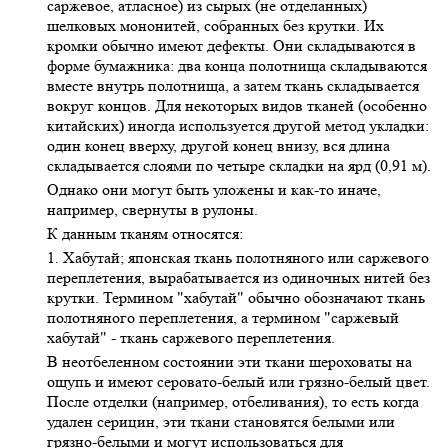
саржевое, атласное) из сырых (не отделанных)
шелковых мононитей, собранных без крутки. Их
кромки обычно имеют дефекты. Они складываются в
форме бумажника: два конца полотнища складываются
вместе внутрь полотнища, а затем ткань складывается
вокруг концов. Для некоторых видов тканей (особенно
китайских) иногда используется другой метод укладки:
один конец вверху, другой конец внизу, вся длина
складывается слоями по четыре складки на ярд (0,91 м).
Однако они могут быть уложены и как-то иначе,
например, свернуты в рулоны.
К данным тканям относятся:
1. Хабутай; японская ткань полотняного или саржевого
переплетения, вырабатывается из одиночных нитей без
крутки. Термином "хабутай" обычно обозначают ткань
полотняного переплетения, а термином "саржевый
хабутай" - ткань саржевого переплетения.
В неотбеленном состоянии эти ткани шероховаты на
ощупь и имеют серовато-белый или грязно-белый цвет.
После отделки (например, отбеливания), то есть когда
удален серицин, эти ткани становятся белыми или
грязно-белыми и могут использоваться для