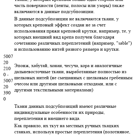
часть поверхности (ленты, полосы или узоры) также
включаются в данные подсубпозиции.
В данные подсубпозиции не включаются ткани, у
которых креповый эффект создан не за счет
использования пряжи креповой крутки, например, те, у
которых внешний вид крепа получен благодаря
сочетанию различных переплетений (например, "sable")
и использованию нитей разного размера и крутки.
5007
20
Эпонж, хабутай, хонан, чесуча, кора и аналогичные
210
дальневосточные ткани, выработанные полностью из
0 -
шелковых нитей (не смешанных с шелковым гребенным
5007
очесом или другими шелковыми отходами, или с
20
другими текстильными материалами)
390
0
Ткани данных подсубпозиций имеют различные
индивидуальные особенности их природы,
переплетения и внешнего вида.
Как правило, их ткут на местных ручных ткацких
станках, используя простые переплетения (полотняное,