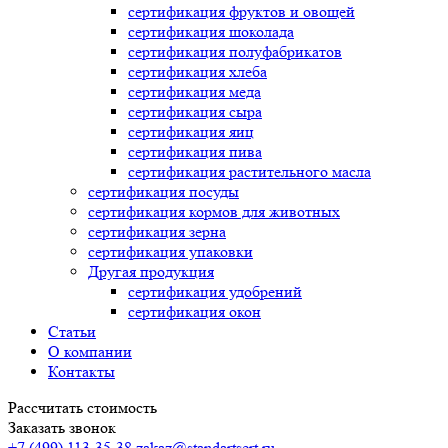
сертификация
фруктов и овощей
сертификация
шоколада
сертификация
полуфабрикатов
сертификация
хлеба
сертификация
меда
сертификация
сыра
сертификация
яиц
сертификация
пива
сертификация
растительного масла
сертификация
посуды
сертификация
кормов для животных
сертификация
зерна
сертификация
упаковки
Другая продукция
сертификация
удобрений
сертификация
окон
Статьи
О компании
Контакты
Рассчитать стоимость
Заказать звонок
+7 (499) 113-35-38
zakaz@standartsert.ru